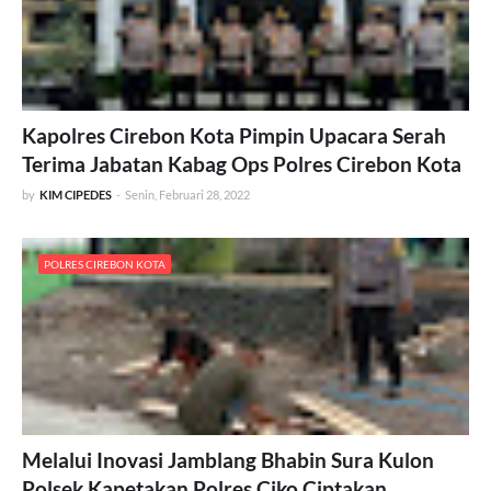
Kapolres Cirebon Kota Pimpin Upacara Serah
Terima Jabatan Kabag Ops Polres Cirebon Kota
by
KIM CIPEDES
-
Senin, Februari 28, 2022
POLRES CIREBON KOTA
Melalui Inovasi Jamblang Bhabin Sura Kulon
Polsek Kapetakan Polres Ciko Ciptakan