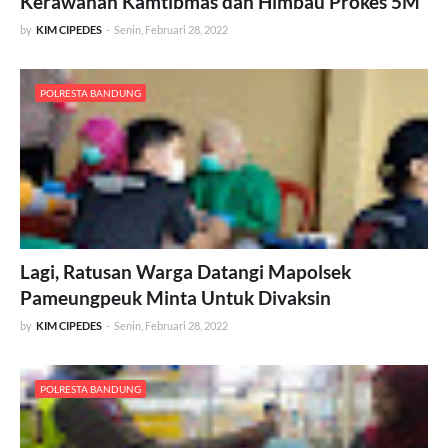
Kerawanan Kamtibmas dan Himbau Prokes 5M
by
KIM CIPEDES
-
Senin, Februari 28, 2022
POLRESTA BANDUNG
Lagi, Ratusan Warga Datangi Mapolsek
Pameungpeuk Minta Untuk Divaksin
by
KIM CIPEDES
-
Senin, Februari 28, 2022
POLRESTA BANDUNG