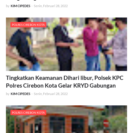
by
KIM CIPEDES
-
Senin, Februari 28, 2022
POLRES CIREBON KOTA
Tingkatkan Keamanan Dihari libur, Polsek KPC
Polres Cirebon Kota Gelar KRYD Gabungan
by
KIM CIPEDES
-
Senin, Februari 28, 2022
POLRES CIREBON KOTA