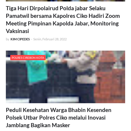
Tiga Hari Dirpolairud Polda jabar Selaku
Pamatwil bersama Kapolres Ciko Hadiri Zoom
Meeting Pimpinan Kapolda Jabar, Monitoring
Vaksinasi
by
KIM CIPEDES
-
Senin, Februari 28, 2022
POLRES CIREBON KOTA
Peduli Kesehatan Warga Bhabin Kesenden
Polsek Utbar Polres Ciko melalui Inovasi
Jamblang Bagikan Masker