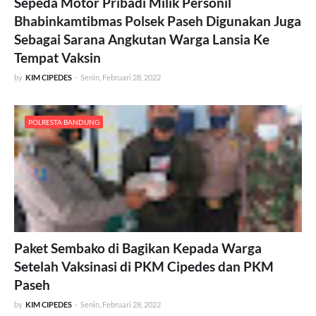
Sepeda Motor Pribadi Milik Personil
Bhabinkamtibmas Polsek Paseh Digunakan Juga
Sebagai Sarana Angkutan Warga Lansia Ke
Tempat Vaksin
by
KIM CIPEDES
-
Senin, Februari 28, 2022
POLRESTA BANDUNG
Paket Sembako di Bagikan Kepada Warga
Setelah Vaksinasi di PKM Cipedes dan PKM
Paseh
by
KIM CIPEDES
-
Senin, Februari 28, 2022