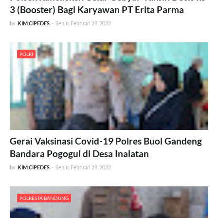
3 (Booster) Bagi Karyawan PT Erita Parma
by
KIM CIPEDES
-
Senin, Februari 28, 2022
POLRI
Gerai Vaksinasi Covid-19 Polres Buol Gandeng
Bandara Pogogul di Desa Inalatan
by
KIM CIPEDES
-
Senin, Februari 28, 2022
POLRESTA BANDUNG