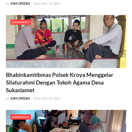
by
KIM CIPEDES
-
Rabu, Mei 31, 2023
INDRAMAYU
Bhabinkamtibmas Polsek Kroya Menggelar
Silaturahmi Dengan Tokoh Agama Desa
Sukaslamet
by
KIM CIPEDES
-
Rabu, Mei 31, 2023
INDRAMAYU