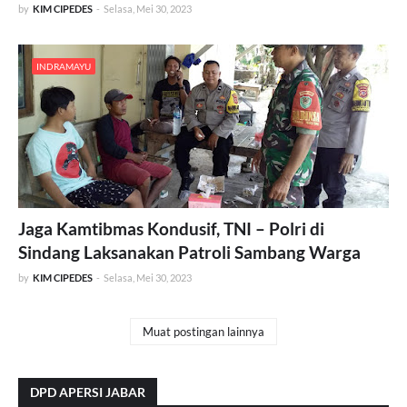
by
KIM CIPEDES
-
Selasa, Mei 30, 2023
INDRAMAYU
Jaga Kamtibmas Kondusif, TNI – Polri di
Sindang Laksanakan Patroli Sambang Warga
by
KIM CIPEDES
-
Selasa, Mei 30, 2023
Muat postingan lainnya
DPD APERSI JABAR