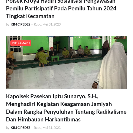
Polsek Kroya Hadiri Sosialisasi Pengawasan
Pemilu Partisipatif Pada Pemilu Tahun 2024
Tingkat Kecamatan
by
KIM CIPEDES
-
Rabu, Mei 31, 2023
INDRAMAYU
Kapolsek Pasekan Iptu Sunaryo, S.H.,
Menghadiri Kegiatan Keagamaan Jamiyah
Dalam Rangka Penyuluhan Tentang Radikalisme
Dan Himbauan Harkantibmas
by
KIM CIPEDES
-
Rabu, Mei 31, 2023