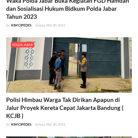
Waka Polda Jabar Buka Kegiatan FGD Hamdan
dan Sosialisasi Hukum Bidkum Polda Jabar
Tahun 2023
by
KIM CIPEDES
-
Selasa, Mei 30, 2023
POLDA JABAR
Polisi Himbau Warga Tak Dirikan Apapun di
Jalur Proyek Kereta Cepat Jakarta Bandung (
KCJB )
by
KIM CIPEDES
-
Selasa, Mei 30, 2023