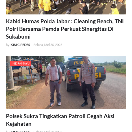
Kabid Humas Polda Jabar : Cleaning Beach, TNI
Polri Bersama Pemda Perkuat Sinergitas Di
Sukabumi
by
KIM CIPEDES
-
Selasa, Mei 30, 2023
INDRAMAYU
Polsek Sukra Tingkatkan Patroli Cegah Aksi
Kejahatan
by
KIM CIPEDES
-
Selasa, Mei 30, 2023