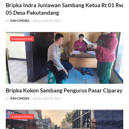
Bripka Indra Juniawan Sambang Ketua Rt 01 Rw
05 Desa Pakutandang
by
KIM CIPEDES
-
Selasa, Mei 30, 2023
KAB BANDUNG
Bripka Kokon Sambang Pengurus Pasar Ciparay
by
KIM CIPEDES
-
Selasa, Mei 30, 2023
KAB BANDUNG