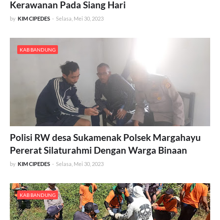
Kerawanan Pada Siang Hari
by
KIM CIPEDES
-
Selasa, Mei 30, 2023
KAB BANDUNG
Polisi RW desa Sukamenak Polsek Margahayu
Pererat Silaturahmi Dengan Warga Binaan
by
KIM CIPEDES
-
Selasa, Mei 30, 2023
KAB BANDUNG