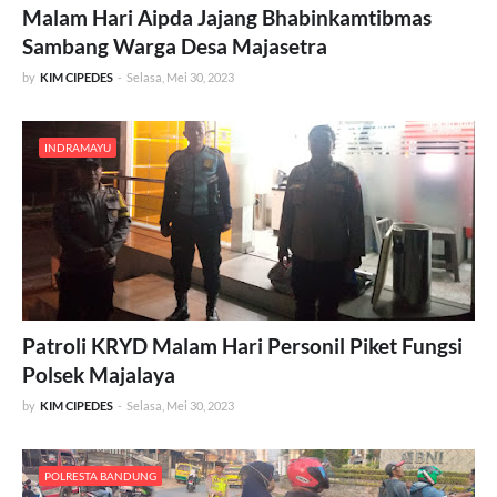
Malam Hari Aipda Jajang Bhabinkamtibmas
Sambang Warga Desa Majasetra
by
KIM CIPEDES
-
Selasa, Mei 30, 2023
INDRAMAYU
Patroli KRYD Malam Hari Personil Piket Fungsi
Polsek Majalaya
by
KIM CIPEDES
-
Selasa, Mei 30, 2023
POLRESTA BANDUNG