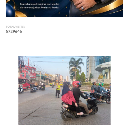
TOTAL VISITS :
5
7
2
9
6
4
6