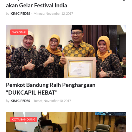
akan Gelar Festival India
by
KIM CIPEDES
-
Minggu, November 12, 2017
NASIONAL
Pemkot Bandung Raih Penghargaan
"DUKCAPIL HEBAT"
by
KIM CIPEDES
-
Jumat, November 10, 2017
KOTA BANDUNG