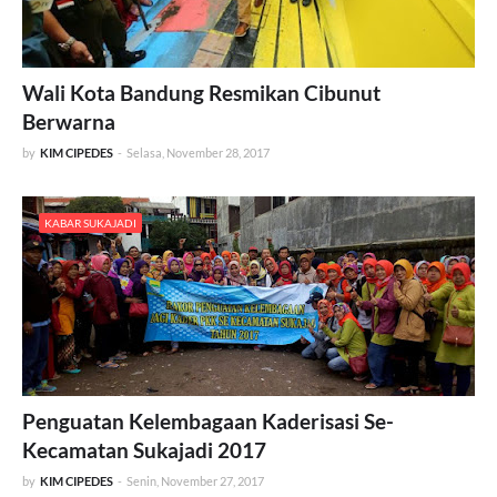
Wali Kota Bandung Resmikan Cibunut
Berwarna
by
KIM CIPEDES
-
Selasa, November 28, 2017
KABAR SUKAJADI
Penguatan Kelembagaan Kaderisasi Se-
Kecamatan Sukajadi 2017
by
KIM CIPEDES
-
Senin, November 27, 2017