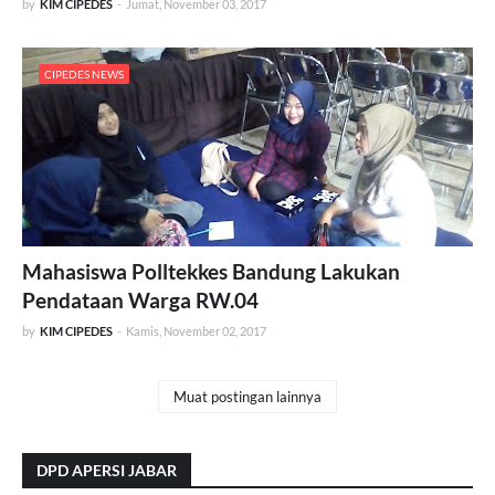
by
KIM CIPEDES
-
Jumat, November 03, 2017
CIPEDES NEWS
Mahasiswa Polltekkes Bandung Lakukan
Pendataan Warga RW.04
by
KIM CIPEDES
-
Kamis, November 02, 2017
Muat postingan lainnya
DPD APERSI JABAR