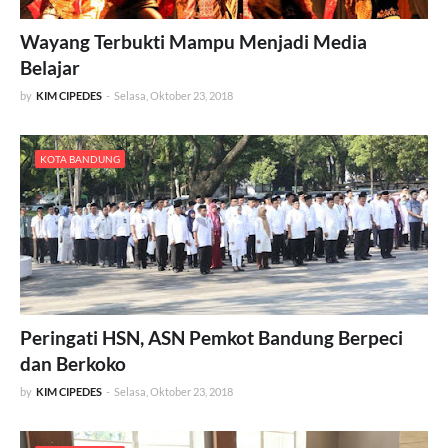
Wayang Terbukti Mampu Menjadi Media
Belajar
by
KIM CIPEDES
-
Selasa, Oktober 23, 2018
KOTA BANDUNG
Peringati HSN, ASN Pemkot Bandung Berpeci
dan Berkoko
by
KIM CIPEDES
-
Selasa, Oktober 23, 2018