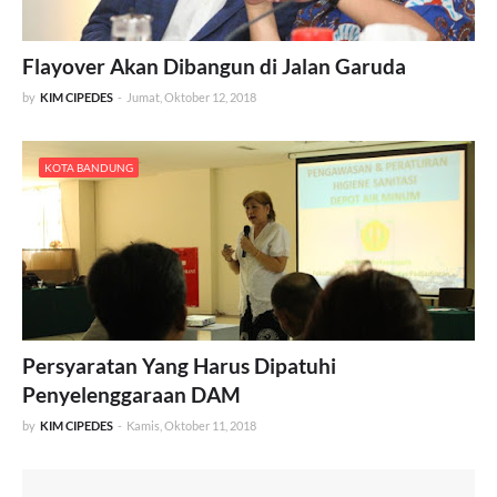
Flayover Akan Dibangun di Jalan Garuda
by
KIM CIPEDES
-
Jumat, Oktober 12, 2018
KOTA BANDUNG
Persyaratan Yang Harus Dipatuhi
Penyelenggaraan DAM
by
KIM CIPEDES
-
Kamis, Oktober 11, 2018