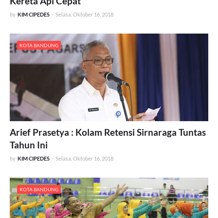
Kereta Api Cepat
by
KIM CIPEDES
-
Selasa, Oktober 16, 2018
KOTA BANDUNG
Arief Prasetya : Kolam Retensi Sirnaraga Tuntas
Tahun Ini
by
KIM CIPEDES
-
Selasa, Oktober 16, 2018
KOTA BANDUNG