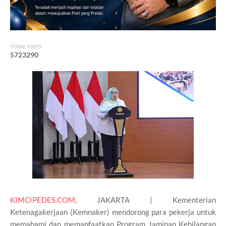
TOTAL VISITS :
5
7
2
3
2
9
0
KIMCIPEDES.COM
, JAKARTA | Kementerian
Ketenagakerjaan (Kemnaker) mendorong para pekerja untuk
memahami dan memanfaatkan Program Jaminan Kehilangan