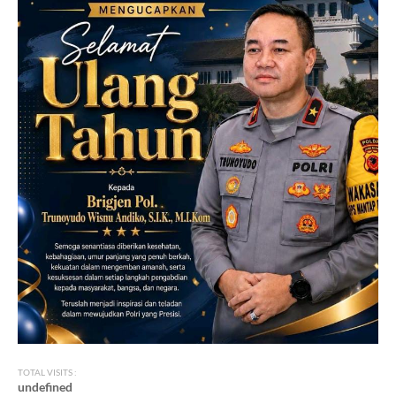
TOTAL VISITS :
u
n
d
e
f
n
e
d