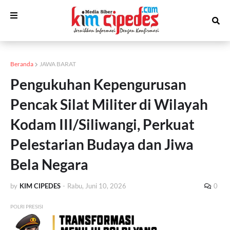
Beranda
JAWA BARAT
Pengukuhan Kepengurusan
Pencak Silat Militer di Wilayah
Kodam III/Siliwangi, Perkuat
Pelestarian Budaya dan Jiwa
Bela Negara
by
KIM CIPEDES
-
Rabu, Juni 10, 2026
0
POLRI PRESISI