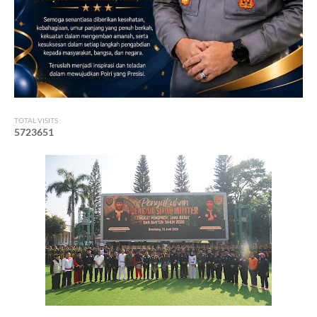
TOTAL VISITS :
5
7
2
3
6
5
1