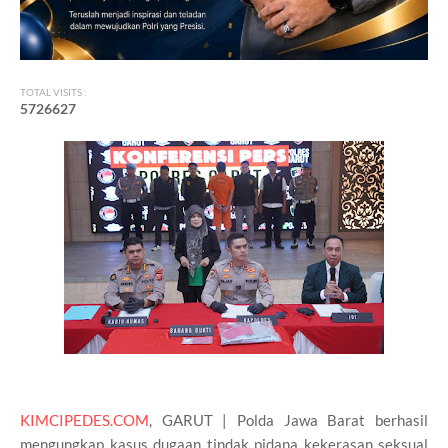
TOTAL VISITS :
5
7
2
6
6
2
7
KIMCIPEDES.COM
, GARUT | Polda Jawa Barat berhasil
mengungkap kasus dugaan tindak pidana kekerasan seksual