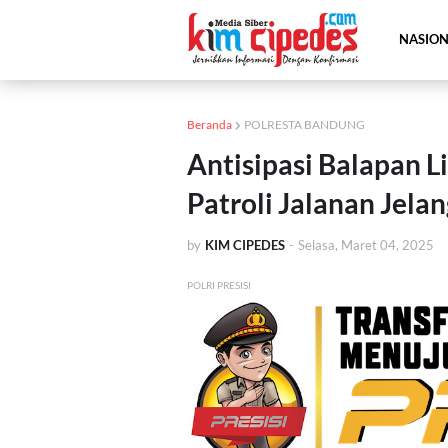
NASIO
Beranda
POLRESTA BANDUNG
Antisipasi Balapan L
Patroli Jalanan Jela
by
KIM CIPEDES
-
Selasa, Maret 04, 2025
POLRI PRESISI