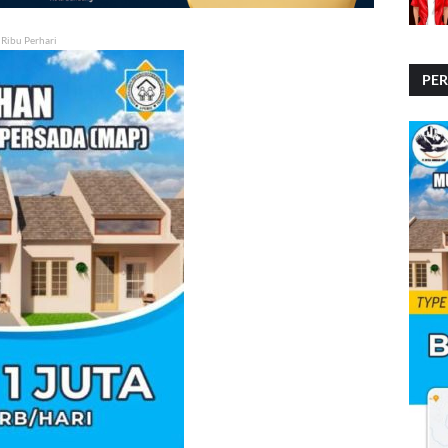
 Ribu Perhari
PE
PE