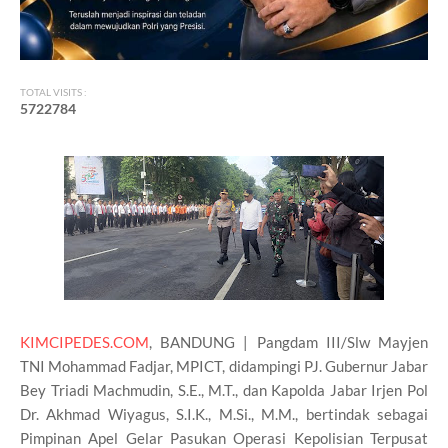
TOTAL VISITS :
5
7
2
2
7
8
4
KIMCIPEDES.COM
, BANDUNG | Pangdam III/Slw Mayjen
TNI Mohammad Fadjar, MPICT, didampingi PJ. Gubernur Jabar
Bey Triadi Machmudin, S.E., M.T., dan Kapolda Jabar Irjen Pol
Dr. Akhmad Wiyagus, S.I.K., M.Si., M.M., bertindak sebagai
Pimpinan Apel Gelar Pasukan Operasi Kepolisian Terpusat