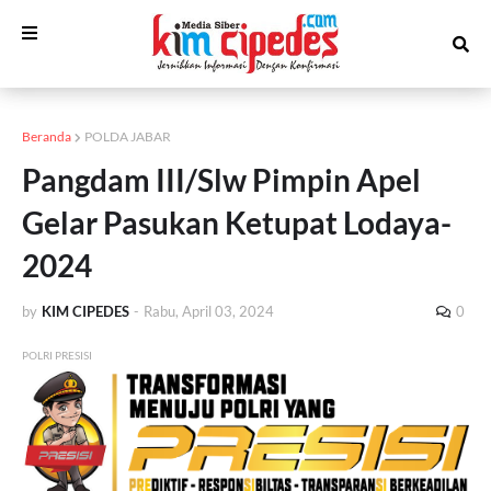
Beranda
POLDA JABAR
Pangdam III/Slw Pimpin Apel
Gelar Pasukan Ketupat Lodaya-
2024
by
KIM CIPEDES
-
Rabu, April 03, 2024
0
POLRI PRESISI