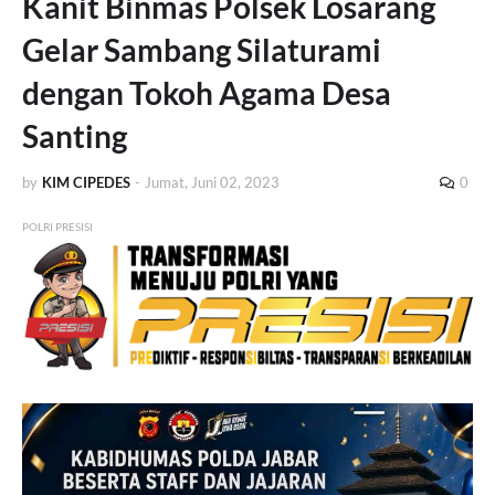
Kanit Binmas Polsek Losarang
Gelar Sambang Silaturami
dengan Tokoh Agama Desa
Santing
by
KIM CIPEDES
-
Jumat, Juni 02, 2023
0
POLRI PRESISI