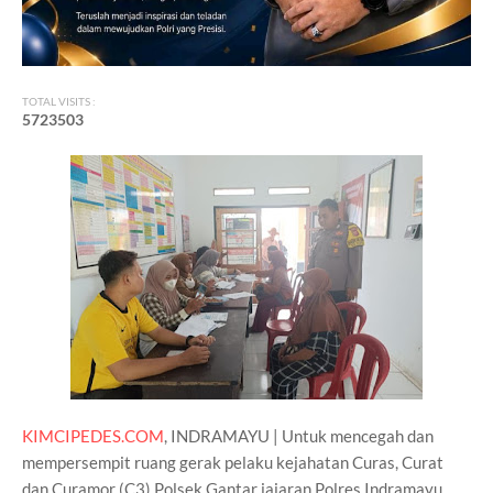
TOTAL VISITS :
5
7
2
3
5
0
3
KIMCIPEDES.COM
, INDRAMAYU | Untuk mencegah dan
mempersempit ruang gerak pelaku kejahatan Curas, Curat
dan Curamor (C3) Polsek Gantar jajaran Polres Indramayu