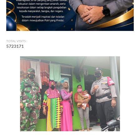
TOTAL VISITS :
5
7
2
3
1
7
1