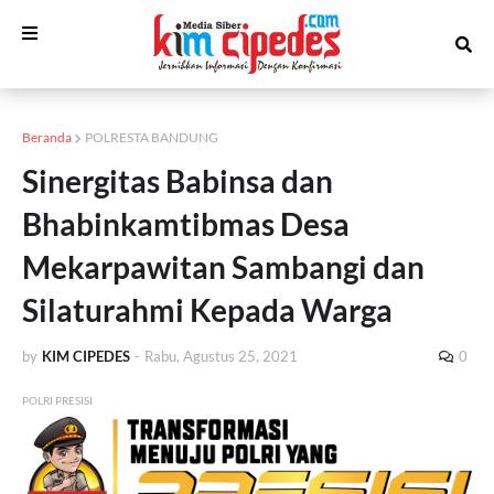
Beranda
POLRESTA BANDUNG
Sinergitas Babinsa dan
Bhabinkamtibmas Desa
Mekarpawitan Sambangi dan
Silaturahmi Kepada Warga
by
KIM CIPEDES
-
Rabu, Agustus 25, 2021
0
POLRI PRESISI