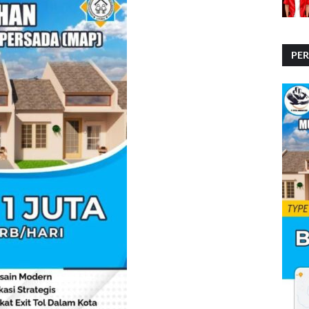
PE
PE