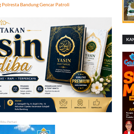
g Polresta Bandung Gencar Patroli
KA
 Ribu Perhari