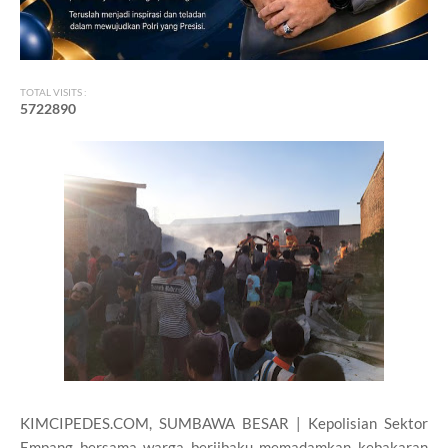
TOTAL VISITS :
5
7
2
2
8
9
0
KIMCIPEDES.COM, SUMBAWA BESAR | Kepolisian Sektor
Empang bersama warga berjibaku memadamkan kebakaran