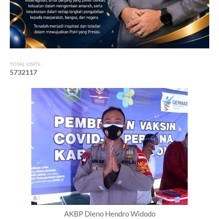
TOTAL VISITS :
5
7
3
2
1
1
7
AKBP Dieno Hendro Widodo