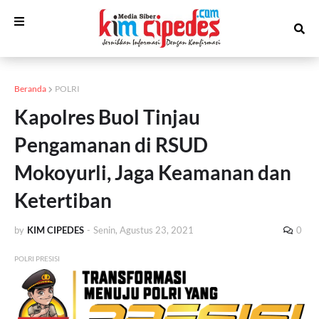
Beranda
POLRI
Kapolres Buol Tinjau
Pengamanan di RSUD
Mokoyurli, Jaga Keamanan dan
Ketertiban
by
KIM CIPEDES
-
Senin, Agustus 23, 2021
0
POLRI PRESISI