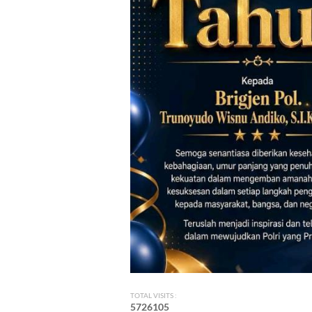
TOTAL VISITS :
5
7
2
6
1
0
5