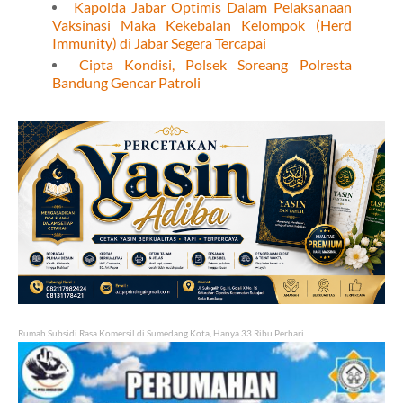
Kapolda Jabar Optimis Dalam Pelaksanaan
Vaksinasi Maka Kekebalan Kelompok (Herd
Immunity) di Jabar Segera Tercapai
Cipta Kondisi, Polsek Soreang Polresta
Bandung Gencar Patroli
Rumah Subsidi Rasa Komersil di Sumedang Kota, Hanya 33 Ribu Perhari