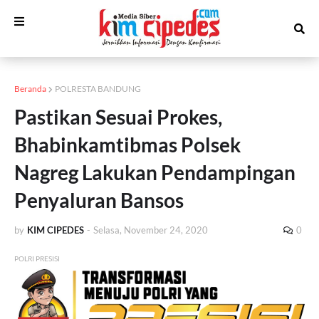
Beranda
POLRESTA BANDUNG
Pastikan Sesuai Prokes,
Bhabinkamtibmas Polsek
Nagreg Lakukan Pendampingan
Penyaluran Bansos
by
KIM CIPEDES
-
Selasa, November 24, 2020
0
POLRI PRESISI