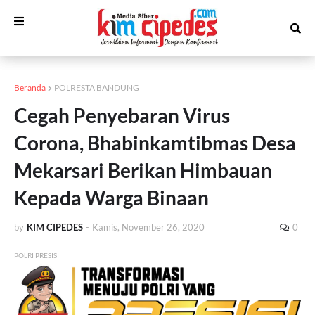
Beranda
POLRESTA BANDUNG
Cegah Penyebaran Virus
Corona, Bhabinkamtibmas Desa
Mekarsari Berikan Himbauan
Kepada Warga Binaan
by
KIM CIPEDES
-
Kamis, November 26, 2020
0
POLRI PRESISI