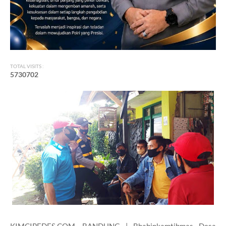
TOTAL VISITS :
5
7
3
0
7
0
2