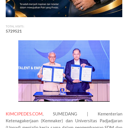
TOTAL VISITS :
5
7
2
9
5
2
1
KIMCIPEDES.COM
, SUMEDANG | Kementerian
Ketenagakerjaan (Kemnaker) dan Universitas Padjadjaran
(Unpad) menjalin kerja sama dalam pengembangan SDM dan