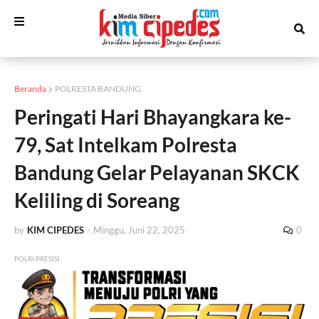
Beranda
POLRESTA BANDUNG
Peringati Hari Bhayangkara ke-
79, Sat Intelkam Polresta
Bandung Gelar Pelayanan SKCK
Keliling di Soreang
by
KIM CIPEDES
-
Minggu, Juni 22, 2025
0
POLRI PRESISI