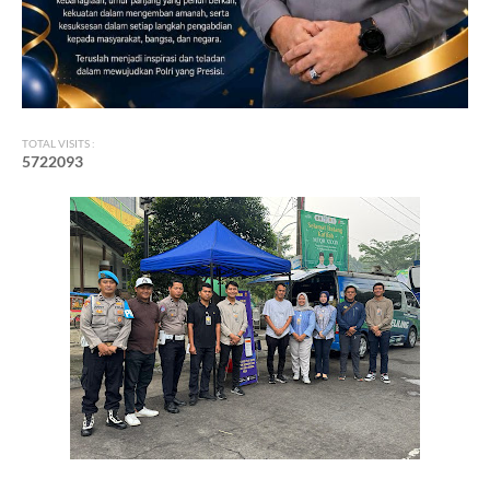
TOTAL VISITS :
5
7
2
2
0
9
3