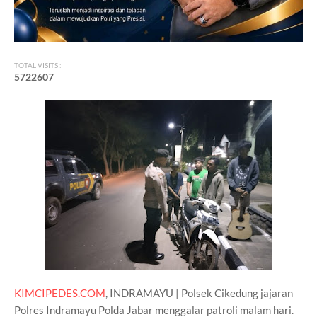
TOTAL VISITS :
5
7
2
2
6
0
7
KIMCIPEDES.COM
, INDRAMAYU | Polsek Cikedung jajaran
Polres Indramayu Polda Jabar menggalar patroli malam hari.