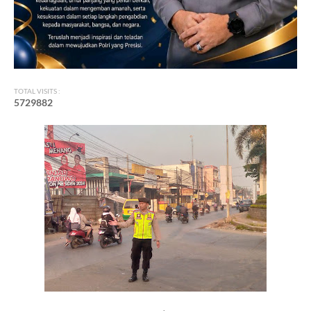
TOTAL VISITS :
5
7
2
9
8
8
2