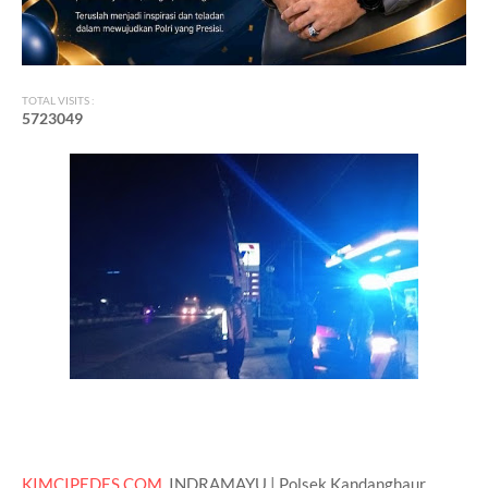
TOTAL VISITS :
5
7
2
3
0
4
9
KIMCIPEDES.COM
, INDRAMAYU | Polsek Kandanghaur