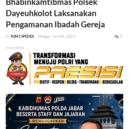
Bhabinkamtibmas Polsek
Dayeuhkolot Laksanakan
Pengamanan Ibadah Gereja
by
KIM CIPEDES
-
Minggu, Juni 04, 2023
0
POLRI PRESISI