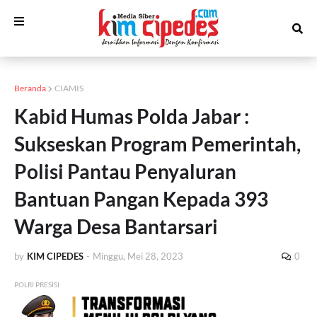
Beranda
CIAMIS
Kabid Humas Polda Jabar :
Sukseskan Program Pemerintah,
Polisi Pantau Penyaluran
Bantuan Pangan Kepada 393
Warga Desa Bantarsari
by
KIM CIPEDES
-
Minggu, Mei 28, 2023
0
POLRI PRESISI