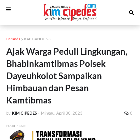
Beranda
KAB BANDUNG
Ajak Warga Peduli Lingkungan,
Bhabinkamtibmas Polsek
Dayeuhkolot Sampaikan
Himbauan dan Pesan
Kamtibmas
by
KIM CIPEDES
-
Minggu, April 30, 2023
0
POLRI PRESISI