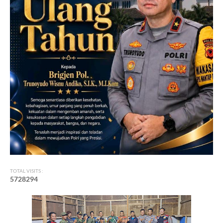
TOTAL VISITS :
5
7
2
8
2
9
4