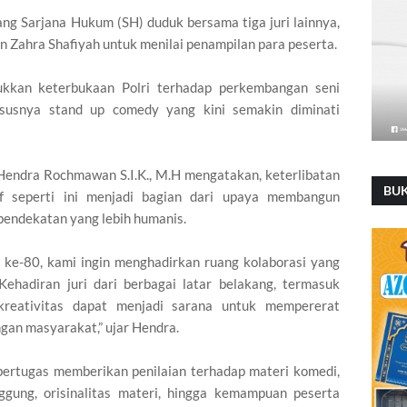
ang Sarjana Hukum (SH) duduk bersama tiga juri lainnya,
n Zahra Shafiyah untuk menilai penampilan para peserta.
jukkan keterbukaan Polri terhadap perkembangan seni
hususnya stand up comedy yang kini semakin diminati
endra Rochmawan S.I.K., M.H mengatakan, keterlibatan
BU
if seperti ini menjadi bagian dari upaya membangun
pendekatan yang lebih humanis.
ke-80, kami ingin menghadirkan ruang kolaborasi yang
 Kehadiran juri dari berbagai latar belakang, termasuk
kreativitas dapat menjadi sarana untuk mempererat
gan masyarakat,” ujar Hendra.
 bertugas memberikan penilaian terhadap materi komedi,
gung, orisinalitas materi, hingga kemampuan peserta