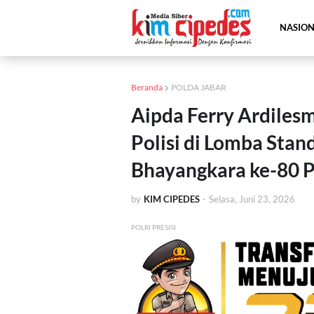
NASIO
Beranda
POLDA JABAR
Aipda Ferry Ardilesm
Polisi di Lomba Sta
Bhayangkara ke-80 P
by
KIM CIPEDES
-
Selasa, Juni 23, 2026
POLRI PRESISI