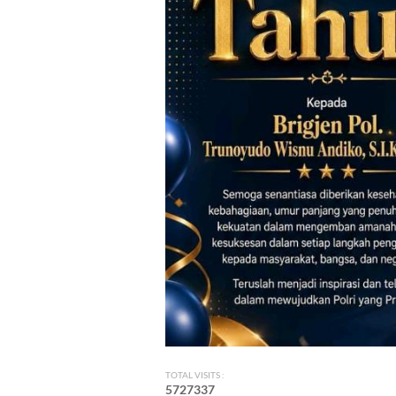
TOTAL VISITS :
5
7
2
7
3
3
7