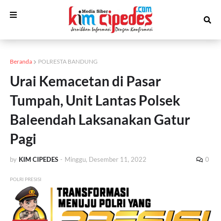
Beranda
POLRESTA BANDUNG
Urai Kemacetan di Pasar
Tumpah, Unit Lantas Polsek
Baleendah Laksanakan Gatur
Pagi
by
KIM CIPEDES
-
Minggu, Desember 11, 2022
0
POLRI PRESISI