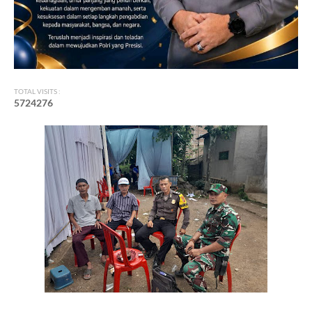
TOTAL VISITS :
5
7
2
4
2
7
6