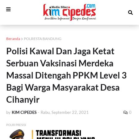
Beranda
POLRESTA BANDUNG
Polisi Kawal Dan Jaga Ketat
Serbuan Vaksinasi Merdeka
Massal Ditengah PPKM Level 3
Bagi Warga Masyarakat Desa
Cihanyir
by
KIM CIPEDES
-
Rabu, September 22, 2021
0
POLRI PRESISI