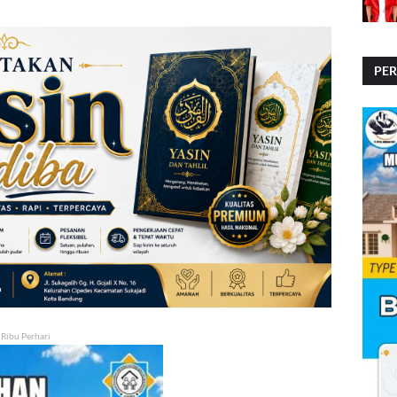
PE
PE
 Ribu Perhari