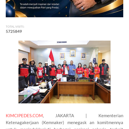
TOTAL VISITS :
5
7
2
5
8
4
9
KIMCIPEDES.COM
, JAKARTA | Kementerian
Ketenagakerjaan (Kemnaker) menegask an komitmennya