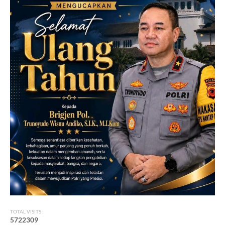
TOTAL VISITS :
5
7
2
2
3
0
9