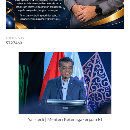
TOTAL VISITS :
5
7
2
7
4
6
0
Yassierli | Menteri Ketenagakerjaan RI