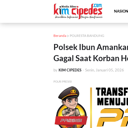
NASIO
Beranda
POLRESTA BANDUNG
Polsek Ibun Amankan
Gagal Saat Korban H
by
KIM CIPEDES
-
Senin, Januari 05, 2026
POLRI PRESISI