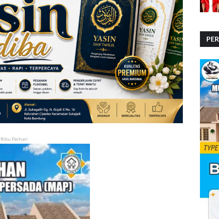
PE
PE
 Ribu Perhari