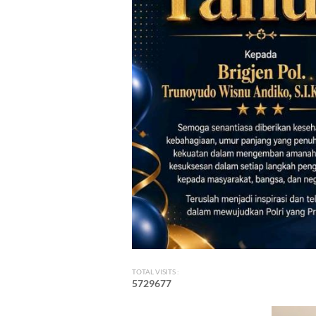
TOTAL VISITS :
5
7
2
9
6
7
7