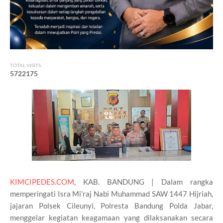
TOTAL VISITS :
5
7
2
2
1
7
5
KIMCIPEDES.COM
, KAB. BANDUNG | Dalam rangka
memperingati Isra Mi’raj Nabi Muhammad SAW 1447 Hijriah,
jajaran Polsek Cileunyi, Polresta Bandung Polda Jabar,
menggelar kegiatan keagamaan yang dilaksanakan secara