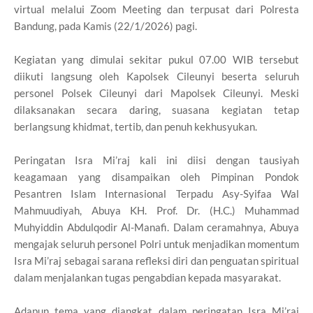
virtual melalui Zoom Meeting dan terpusat dari Polresta
Bandung, pada Kamis (22/1/2026) pagi.
Kegiatan yang dimulai sekitar pukul 07.00 WIB tersebut
diikuti langsung oleh Kapolsek Cileunyi beserta seluruh
personel Polsek Cileunyi dari Mapolsek Cileunyi. Meski
dilaksanakan secara daring, suasana kegiatan tetap
berlangsung khidmat, tertib, dan penuh kekhusyukan.
Peringatan Isra Mi’raj kali ini diisi dengan tausiyah
keagamaan yang disampaikan oleh Pimpinan Pondok
Pesantren Islam Internasional Terpadu Asy-Syifaa Wal
Mahmuudiyah, Abuya KH. Prof. Dr. (H.C.) Muhammad
Muhyiddin Abdulqodir Al-Manafi. Dalam ceramahnya, Abuya
mengajak seluruh personel Polri untuk menjadikan momentum
Isra Mi’raj sebagai sarana refleksi diri dan penguatan spiritual
dalam menjalankan tugas pengabdian kepada masyarakat.
Adapun tema yang diangkat dalam peringatan Isra Mi’raj