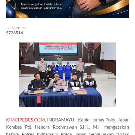
TOTAL VISITS :
5
7
2
6
5
1
4
KIMCIPEDES.COM
, INDRAMAYU | Kabid Humas Polda Jabar
Kombes Pol. Hendra Rochmawan S.I.K., M.H mengatakan
bahwa Polres Indramayu Polda Jabar mengungkap tindak