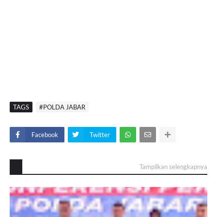
TAGS
#POLDA JABAR
Facebook
Twitter
Tampilkan selengkapnya