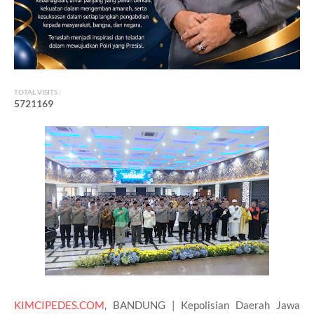
TOTAL VISITS :
5
7
2
1
1
6
9
KIMCIPEDES.COM
, BANDUNG | Kepolisian Daerah Jawa