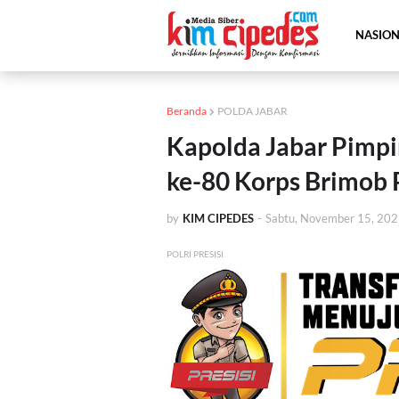
NASIO
Beranda
POLDA JABAR
Kapolda Jabar Pimp
ke-80 Korps Brimob 
by
KIM CIPEDES
-
Sabtu, November 15, 20
POLRI PRESISI