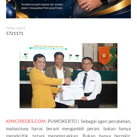
TOTAL VISITS :
5
7
2
1
1
7
1
KIMCIPEDES.COM
, PUWOKERTO | Sebagai agen perubahan,
mahasiswa harus berani mengambil peran: bukan hanya
mengkritik, tetapi menggerakkan. Bukan hanya berpikir,