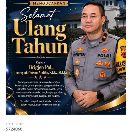
TOTAL VISITS :
5
7
2
4
0
6
8