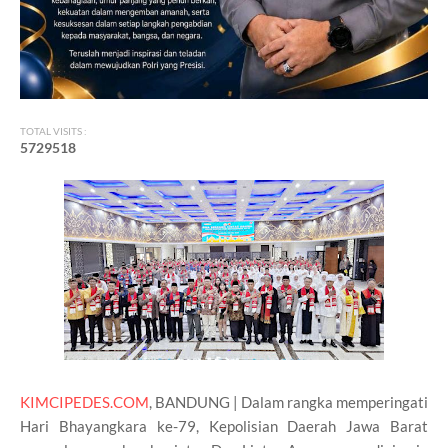
TOTAL VISITS :
5
7
2
9
5
1
8
KIMCIPEDES.COM
, BANDUNG | Dalam rangka memperingati
Hari Bhayangkara ke-79, Kepolisian Daerah Jawa Barat