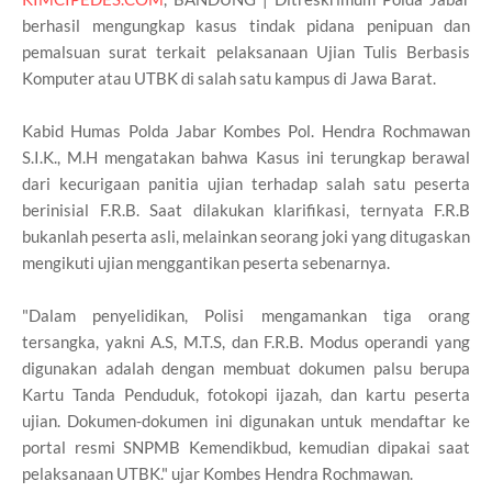
berhasil mengungkap kasus tindak pidana penipuan dan
pemalsuan surat terkait pelaksanaan Ujian Tulis Berbasis
Komputer atau UTBK di salah satu kampus di Jawa Barat.
Kabid Humas Polda Jabar Kombes Pol. Hendra Rochmawan
S.I.K., M.H mengatakan bahwa Kasus ini terungkap berawal
dari kecurigaan panitia ujian terhadap salah satu peserta
berinisial F.R.B. Saat dilakukan klarifikasi, ternyata F.R.B
bukanlah peserta asli, melainkan seorang joki yang ditugaskan
mengikuti ujian menggantikan peserta sebenarnya.
"Dalam penyelidikan, Polisi mengamankan tiga orang
tersangka, yakni A.S, M.T.S, dan F.R.B. Modus operandi yang
digunakan adalah dengan membuat dokumen palsu berupa
Kartu Tanda Penduduk, fotokopi ijazah, dan kartu peserta
ujian. Dokumen-dokumen ini digunakan untuk mendaftar ke
portal resmi SNPMB Kemendikbud, kemudian dipakai saat
pelaksanaan UTBK." ujar Kombes Hendra Rochmawan.