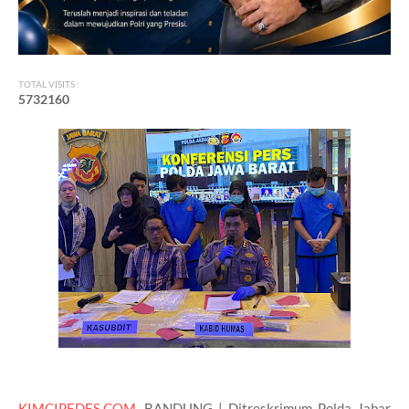
TOTAL VISITS :
5
7
3
2
1
6
0
KIMCIPEDES.COM
, BANDUNG | Ditreskrimum Polda Jabar