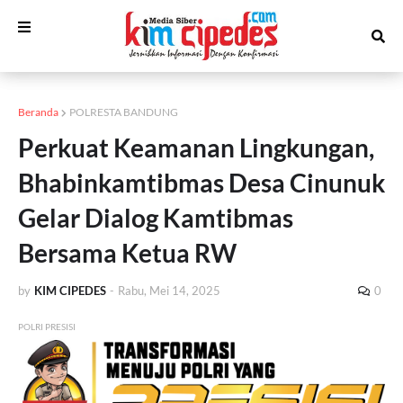
Beranda
POLRESTA BANDUNG
Perkuat Keamanan Lingkungan,
Bhabinkamtibmas Desa Cinunuk
Gelar Dialog Kamtibmas
Bersama Ketua RW
by
KIM CIPEDES
-
Rabu, Mei 14, 2025
0
POLRI PRESISI