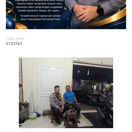
TOTAL VISITS :
5
7
2
3
7
6
7