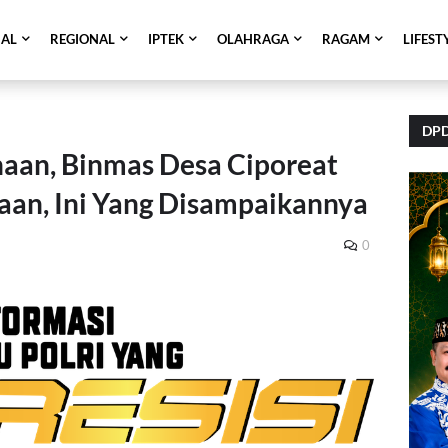
NAL
REGIONAL
IPTEK
OLAHRAGA
RAGAM
LIFEST
DPD
naan, Binmas Desa Ciporeat
an, Ini Yang Disampaikannya
0