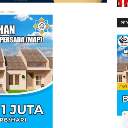
 Ribu Perhari
PE
PE