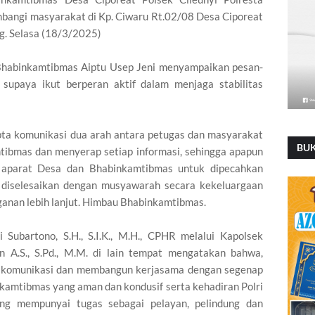
mbangi masyarakat di Kp. Ciwaru Rt.02/08 Desa Ciporeat
. Selasa (18/3/2025)
Bhabinkamtibmas Aiptu Usep Jeni menyampaikan pesan-
supaya ikut berperan aktif dalam menjaga stabilitas
ipta komunikasi dua arah antara petugas dan masyarakat
BU
ibmas dan menyerap setiap informasi, sehingga apapun
a aparat Desa dan Bhabinkamtibmas untuk dipecahkan
a diselesaikan dengan musyawarah secara kekeluargaan
ganan lebih lanjut. Himbau Bhabinkamtibmas.
Subartono, S.H., S.I.K., M.H., CPHR melalui Kapolsek
 A.S., S.Pd., M.M. di lain tempat mengatakan bahwa,
n komunikasi dan membangun kerjasama dengan segenap
kamtibmas yang aman dan kondusif serta kehadiran Polri
ng mempunyai tugas sebagai pelayan, pelindung dan