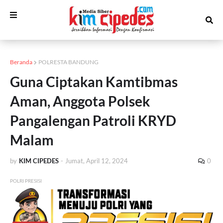
Beranda
POLRESTA BANDUNG
Guna Ciptakan Kamtibmas
Aman, Anggota Polsek
Pangalengan Patroli KRYD
Malam
by
KIM CIPEDES
-
Jumat, April 12, 2024
0
POLRI PRESISI