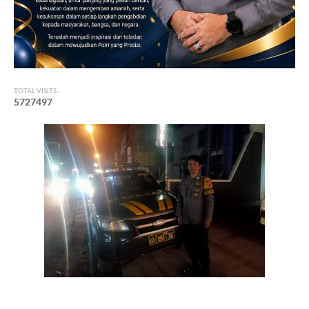
TOTAL VISITS :
5
7
2
7
4
9
7